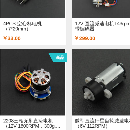
GSM/GPRS/GPS (3)
开关和按钮 (12)
3D 打印机耗材 (
适配器和连接器 (26)
传感器 (6)
喇叭 (1)
光线&图像传
4PCS 空心杯电机
12V 直流减速电机143rp
（7*20mm）
带编码器
二极管和三极管 (1)
以太网电缆 (1)
AA电池 (15)
mi
￥33.00
￥299.00
步进电机 (4)
蓝牙 (3)
晶振 (1)
无刷电机 (1)
英伟达
新品
2208三相无刷直流电机
微型直流行星齿轮减速电
（12V 1800RPM，300g....
（6V 112RPM）