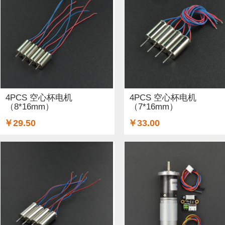
ARM (1)
电子器件 (20)
存储模块 (5)
结构件 (9)
键
Lilypad（弃用） (4)
排针排母 (1)
3G/4G/5G (1)
IO
电源模块 (38)
外壳&保护套 (29)
柔性传感器 (3)
电流
加速度传感器 (2)
直流电机驱动器 (8)
电源线 (8)
制
4PCS 空心杯电机
4PCS 空心杯电机
（8*16mm）
（7*16mm）
其他传感器 (9)
GPS (5)
RFID (4)
LCD (4)
音频/视
￥29.50
￥33.00
串口 (1)
压力传感器 (8)
其他开发板 (35)
编码器 (1)
电容 (2)
直流电机 (58)
锂电池 (2)
运动传感器 (1)
其他电子器件 (3)
其他线材 (25)
e-Health传感器 (2)