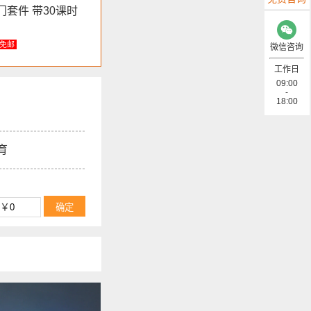
o入门套件 带30课时
免邮
微信咨询
工作日
09:00
-
18:00
育