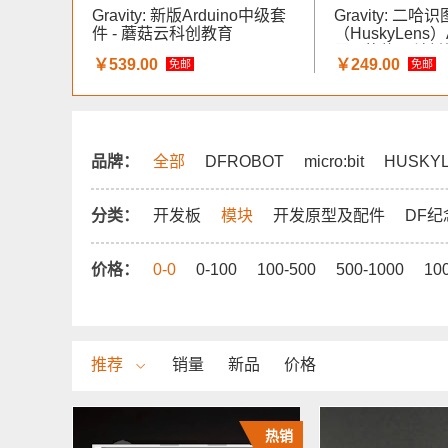
Gravity: 新版Arduino中级套
Gravity: 二哈识
件 - 蘑菇云科创教育
（HuskyLens
器 - 蘑菇云科
￥539.00
￥249.00
免邮
免邮
品牌：
全部
DFROBOT
micro:bit
HUSKY
分类：
开发板
模块
开发原型及配件
DF纪
价格：
0-0
0-100
100-500
500-1000
10
推荐
销量
新品
价格
热销