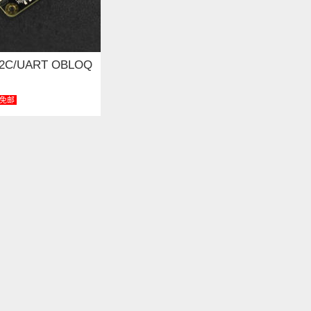
 I2C/UART OBLOQ
免邮