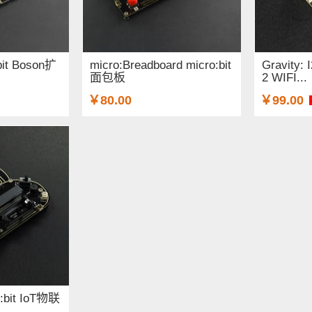
:bit Boson扩
micro:Breadboard micro:bit
Gravity:
面包板
2 WIFI...
￥80.00
￥99.00
o:bit IoT物联