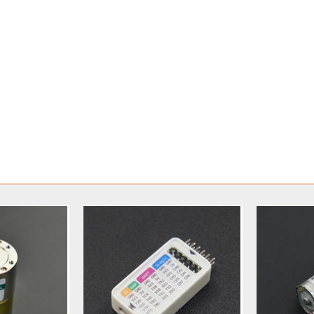
 (9)
键盘 (3)
液体传感器 (19)
ESP32&ESP8266 (10
(1)
IO 扩展板 (14)
声音传感器 (2)
RTC模块 (2)
以
3)
电流传感器 (5)
电源 (2)
交互传感器 (3)
USB 
(8)
制动器和平台 (1)
树莓派 (2)
LCD/LED/显示屏 (2
音频/视频 (6)
LED (25)
Gravity系列连接线 (11)
跳
编码器 (1)
螺丝和螺母 (15)
轮子 (10)
Xbee / Zigbee (
器 (1)
泵 (5)
通信 (12)
继电器 (1)
其他 (5)
铜柱 
感器 (2)
屏幕和显示器 (4)
其它（弃用） (3)
无线电（射