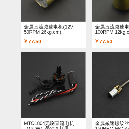
GSM/GPRS/GPS (3)
开关和按钮 (12)
3D 打
适配器和连接器 (26)
传感器 (6)
喇叭 (1)
金属直流减速电机(12V
金属直流减速电机
50RPM 26kg.cm)
100RPM 12kg.
二极管和三极管 (1)
以太网电缆 (1)
AA电池 (
￥77.50
￥77.50
步进电机 (4)
蓝牙 (3)
晶振 (1)
无刷电机 (1
MTO1804无刷直流电机
金属减速螺纹丝杆
（CCW）带20A电调
150RPM M4*55