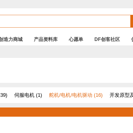
创造力商城
产品资料库
心愿单
DF创客社区
39)
伺服电机 (1)
舵机/电机/电机驱动 (16)
开发原型及
线 (8)
其他套件 (15)
面包板/原型板 (8)
配件 (24)
电缆&电线 (7)
适配器和连接器（暂停使用） (3)
温湿度传