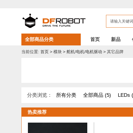
全部商品分类
首页
新品
当前位置:
首页
>
模块
>
舵机/电机/电机驱动
>
其它品牌
分类浏览：
所有分类
全部商品 (5)
LEDs (
DF纪念品/书籍/套餐 (1)
机器人 套件 (8)
导电
热卖推荐
距离传感器 (54)
其他模块 (33)
工具 (11)