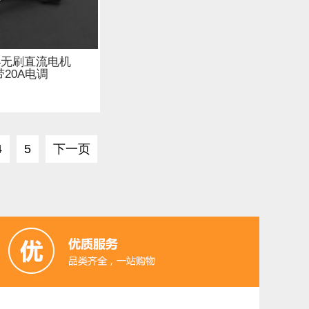
04无刷直流电机
20A电调
4
5
下一页