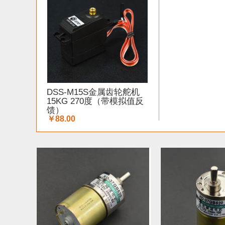
ARM (1)
电子器件 (20)
存储模块 (5)
结构件
Lilypad（弃用） (4)
排针排母 (1)
3G/4G/5G 
电源模块 (38)
外壳&保护套 (29)
柔性传感器 (
DSS-M15S金属齿轮舵机
加速度传感器 (2)
直流电机驱动器 (8)
电源线 
15KG 270度（带模拟值反
馈）
￥88.00
其他传感器 (9)
GPS (5)
RFID (4)
LCD (4)
串口 (1)
压力传感器 (8)
其他开发板 (35)
电容 (2)
直流电机 (58)
锂电池 (2)
运动传感
其他电子器件 (3)
其他线材 (25)
e-Health传