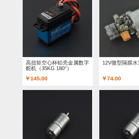
高扭矩空心杯铝壳金属数字
12V微型隔膜水
舵机（35KG 180°）
￥145.00
￥74.00