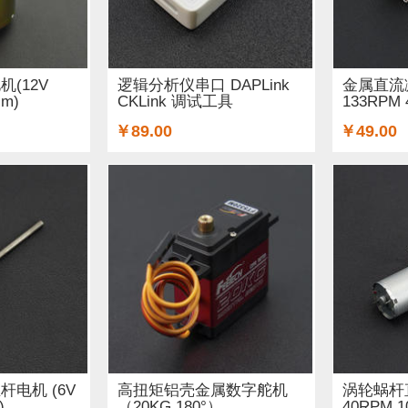
印机耗材 (11)
3D 打印机及配件 (17)
空气传感器 (5)
光线&图像传感器 (34)
心愿单 (3)
套餐 (8)
书籍 (10)
(12V
逻辑分析仪串口 DAPLink
金属直流
cm)
CKLink 调试工具
133RPM 4
15)
micro:bit 套件 (11)
OLEDs (3)
其他扩展板 (3)
￥89.00
￥49.00
)
英伟达 (5)
音频 (13)
树莓派 (1)
AI 人工智能 (1)
电机 (6V
高扭矩铝壳金属数字舵机
涡轮蜗杆直
)
（20KG 180°）
40RPM 1