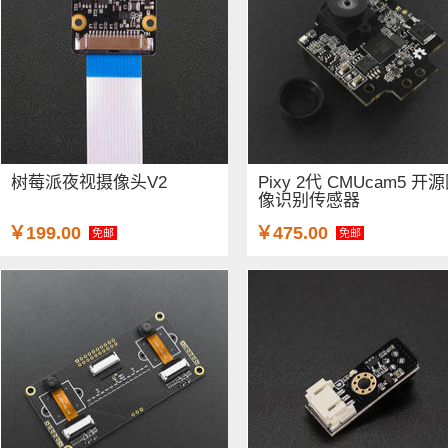
树莓派夜视摄像头V2
Pixy 2代 CMUcam5 开
像识别传感器
￥199.00
￥475.00
免邮
免邮