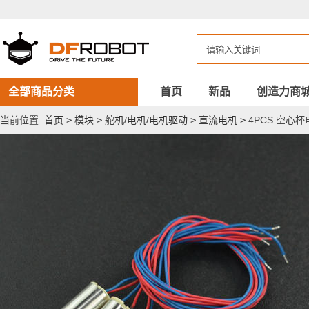
4PCS
空
心
杯
电
机
（6*10mm）
全部商品分类
首页
新品
创造力商
当前位置:
首页
>
模块
>
舵机/电机/电机驱动
>
直流电机
>
4PCS 空心杯