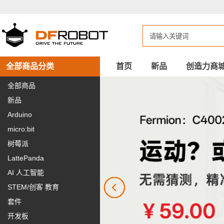
DFROBOT
创
客
商
城-
国
内
创
全部商品分类
首页
新品
创造力商
客
教
全部商品
育
新品
和
机
Arduino
器
人
micro:bit
的
树莓派
造
物
LattePanda
梦
工
AI 人工智能
厂
STEM/创客 教育
套件
开发板