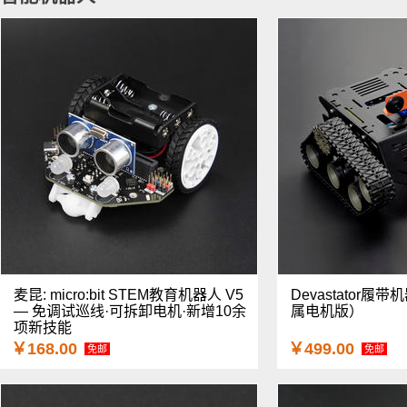
麦昆: micro:bit STEM教育机器人 V5
Devastator
— 免调试巡线·可拆卸电机·新增10余
属电机版）
项新技能
￥168.00
￥499.00
免邮
免邮