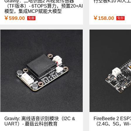
Gravity：二哈识图2 AI视觉传感器
行空板K10 AI
（TF版本）- 6TOPS算力，预置20+AI
模型，集成MCP赋能大模型
￥599.00
￥158.00
免邮
免邮
Gravity: 离线语音识别模块（I2C &
FireBeetle 2 E
UART）- 蘑菇云科创教育
（2.4G、5G，Wi-