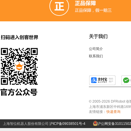
GSM/GPRS/GPS (3)
开关和按钮 (12)
3D 打印机耗材 (
适配器和连接器 (26)
传感器 (6)
喇叭 (1)
光线&图像传
二极管和三极管 (1)
以太网电缆 (1)
AA电池 (15)
mi
关于我们
步进电机 (4)
蓝牙 (3)
晶振 (1)
无刷电机 (1)
英伟达
公司简介
联系我们
© 2005-2026 DFRo
上海市浦东新区中科路1699号A
友情链接：
快递查询
上海智位机器人股份有限公司
沪ICP备09038501号-4
沪公网安备31011502