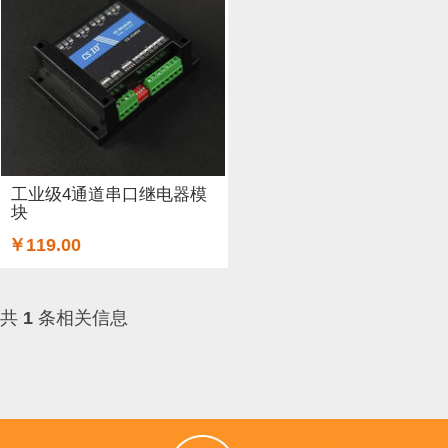
ARM (1)
电子器件 (20)
存储模块 (5)
结构件 (9)
键
Lilypad（弃用） (4)
排针排母 (1)
3G/4G/5G (1)
IO
电源模块 (38)
外壳&保护套 (29)
柔性传感器 (3)
电流
加速度传感器 (2)
直流电机驱动器 (8)
电源线 (8)
制
工业级4通道串口继电器模
块
其他传感器 (9)
GPS (5)
RFID (4)
LCD (4)
音频/视
￥119.00
串口 (1)
压力传感器 (8)
其他开发板 (35)
编码器 (1)
共
1
条相关信息
电容 (2)
直流电机 (58)
锂电池 (2)
运动传感器 (1)
其他电子器件 (3)
其他线材 (25)
e-Health传感器 (2)