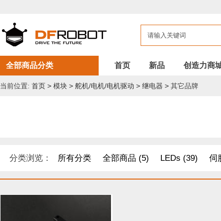
全部商品分类
首页
新品
创造力商
当前位置:
首页
>
模块
>
舵机/电机/电机驱动
>
继电器
>
其它品牌
分类浏览：
所有分类
全部商品 (5)
LEDs (39)
伺服
DF纪念品/书籍/套餐 (1)
机器人 套件 (8)
导电线 (8)
距离传感器 (54)
其他模块 (33)
工具 (11)
电缆&电线 