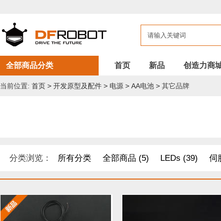
全部商品分类
首页
新品
创造力商
当前位置:
首页
>
开发原型及配件
>
电源
>
AA电池
>
其它品牌
分类浏览：
所有分类
全部商品 (5)
LEDs (39)
伺服
DF纪念品/书籍/套餐 (1)
机器人 套件 (8)
导电线 (8)
距离传感器 (54)
其他模块 (33)
工具 (11)
电缆&电线 