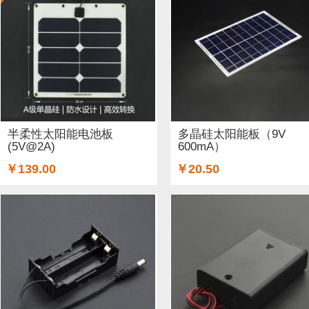
ARM (1)
电子器件 (20)
存储模块 (5)
结构件 (9)
键
Lilypad（弃用） (4)
排针排母 (1)
3G/4G/5G (1)
IO
电源模块 (38)
外壳&保护套 (29)
柔性传感器 (3)
电流
加速度传感器 (2)
直流电机驱动器 (8)
电源线 (8)
制
半柔性太阳能电池板
多晶硅太阳能板（9V
(5V@2A)
600mA）
其他传感器 (9)
GPS (5)
RFID (4)
LCD (4)
音频/视
￥139.00
￥20.50
串口 (1)
压力传感器 (8)
其他开发板 (35)
编码器 (1)
电容 (2)
直流电机 (58)
锂电池 (2)
运动传感器 (1)
其他电子器件 (3)
其他线材 (25)
e-Health传感器 (2)