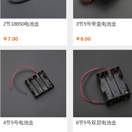
GSM/GPRS/GPS (3)
开关和按钮 (12)
3D 打印机耗材 (
适配器和连接器 (26)
传感器 (6)
喇叭 (1)
光线&图像传
2节18650电池盒
3节5号带盖电池盒
二极管和三极管 (1)
以太网电缆 (1)
AA电池 (15)
mi
￥7.00
￥6.00
步进电机 (4)
蓝牙 (3)
晶振 (1)
无刷电机 (1)
英伟达
4节5号电池盒
6节5号双层电池盒