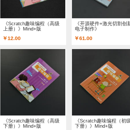
铜柱 (2)
太阳能 (3)
其他电子器件 (5)
其他线材 (15)
无线电（射频） (4)
GSM/GPRS/GPS (1)
开关和按钮 (
《Scratch趣味编程（高级
《开源硬件+激光切割创
上册）》Mind+版
电子制作》
空气传感器 (62)
磁传感器 (2)
促销 (1)
适配器和连接器
￥12.00
￥61.00
光线&图像传感器 (27)
心愿单 (5)
套餐 (12)
书籍 (19
OLEDs (7)
其他扩展板 (14)
WiFi (5)
蓝牙 (4)
晶振
STEM/创客 教育 (9)
AI 人工智能 (4)
电子墨水 (2)
《Scratch趣味编程（高级
《Scratch趣味编程（初
下册）》Mind+版
下册）》Mind+版