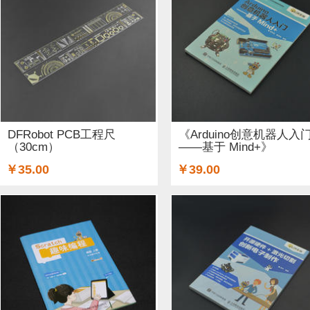
工具 (5)
电缆&电线 (1)
温湿度传感器 (37)
DF纪念品 
结构件 (12)
键盘 (5)
液体传感器 (17)
ESP32&ESP82
3G/4G/5G (1)
IO 扩展板 (75)
Arduino 套件 (7)
声音传
电源模块 (19)
外壳&保护套 (9)
柔性传感器 (3)
电流
DFRobot PCB工程尺
《Arduino创意机器人入
（30cm）
——基于 Mind+》
加速度传感器 (32)
LattePanda (1)
直流电机驱动器 (11
￥35.00
￥39.00
其他传感器 (8)
GPS (1)
RFID (3)
LCD (17)
LED (
压力传感器 (14)
行空板 (1)
其他开发板 (9)
编码器 (
电容 (1)
直流电机 (19)
电位计 (4)
锂电池 (2)
运动