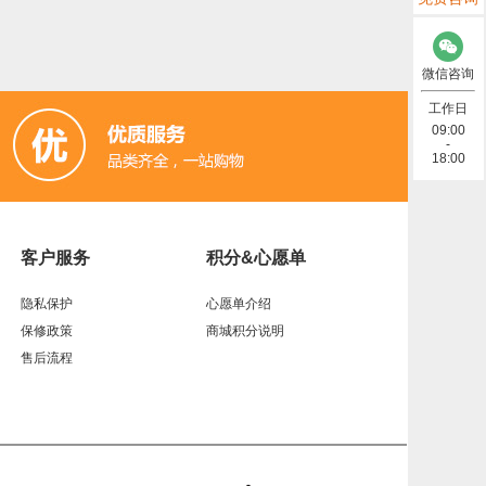
)
微信咨询
太网 (2)
工作日
09:00
-
数据线 (8)
18:00
)
客户服务
积分&心愿单
线 (7)
电阻 (2)
隐私保护
心愿单介绍
2)
Lora (4)
保修政策
商城积分说明
售后流程
(6)
太阳能 (3)
频） (4)