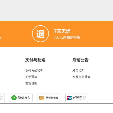
 (9)
键盘 (3)
液体传感器 (19)
ESP32&ESP8266 (10
(1)
IO 扩展板 (14)
声音传感器 (2)
RTC模块 (2)
以
3)
电流传感器 (5)
电源 (2)
交互传感器 (3)
USB 
(8)
制动器和平台 (1)
树莓派 (2)
LCD/LED/显示屏 (2
支付与配送
店铺公告
音频/视频 (6)
LED (25)
Gravity系列连接线 (11)
跳
支付方式说明
发票说明
编码器 (1)
螺丝和螺母 (15)
轮子 (10)
Xbee / Zigbee (
关于退款
发票变更通知
发货说明
器 (1)
泵 (5)
通信 (12)
继电器 (1)
其他 (5)
铜柱 
感器 (2)
屏幕和显示器 (4)
其它（弃用） (3)
无线电（射