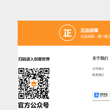
ARM (1)
电子器件 (20)
存储模块 (5)
结构件
Lilypad（弃用） (4)
排针排母 (1)
3G/4G/5G 
电源模块 (38)
外壳&保护套 (29)
柔性传感器 (
加速度传感器 (2)
直流电机驱动器 (8)
电源线 
关于我们
其他传感器 (9)
GPS (5)
RFID (4)
LCD (4)
公司简介
串口 (1)
压力传感器 (8)
其他开发板 (35)
联系我们
电容 (2)
直流电机 (58)
锂电池 (2)
运动传感
其他电子器件 (3)
其他线材 (25)
e-Health传