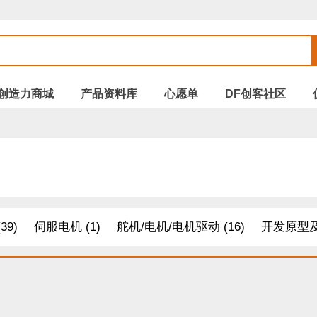
创造力商城
产品资料库
心愿单
DF创客社区
39)
伺服电机 (1)
舵机/电机/电机驱动 (16)
开发原型及
线 (8)
其他套件 (15)
面包板/原型板 (8)
配件 (24)
电缆&电线 (7)
适配器和连接器（暂停使用） (3)
温湿度传