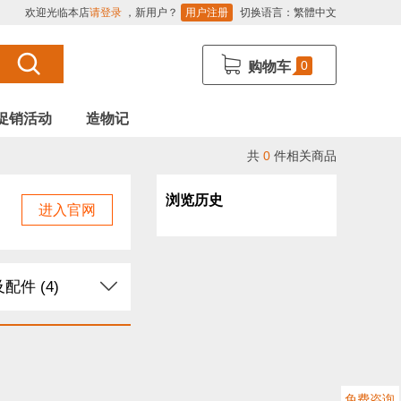
欢迎光临本店
请登录
，新用户？
用户注册
切换语言：
繁體中文
0
购物车
促销活动
造物记
共
0
件相关商品
浏览历史
进入官网
配件 (4)
Arduino (5)
感器 (13)
免费咨询