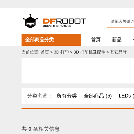
全部商品分类
首页
新品
当前位置:
首页
>
3D 打印
>
3D 打印机及配件
>
其它品牌
分类浏览：
所有分类
全部商品 (5)
LEDs (
DF纪念品/书籍/套餐 (1)
机器人 套件 (8)
导电
距离传感器 (54)
其他模块 (33)
工具 (11)
共
0
条相关信息