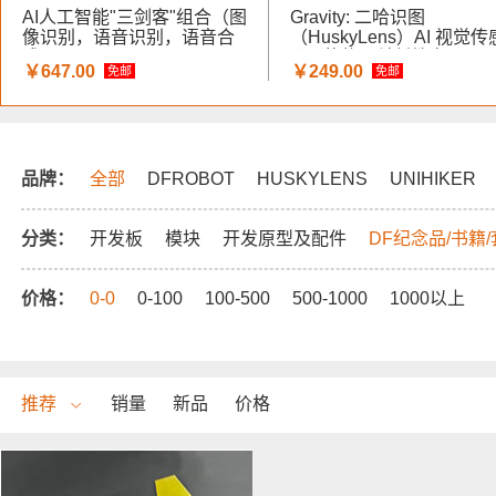
AI人工智能"三剑客"组合（图
Gravity: 二哈识图
像识别，语音识别，语音合
（HuskyLens）AI 视觉传
成）
器 - 蘑菇云科创教育
￥647.00
￥249.00
免邮
免邮
品牌：
全部
DFROBOT
HUSKYLENS
UNIHIKER
分类：
开发板
模块
开发原型及配件
DF纪念品/书籍
价格：
0-0
0-100
100-500
500-1000
1000以上
推荐
销量
新品
价格