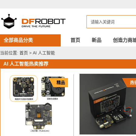
DFROBOT
AI
人
工
智
能
全部商品分类
首页
新品
创造力商
当前位置:
首页
> AI 人工智能
AI 人工智能热卖推荐
精品
热