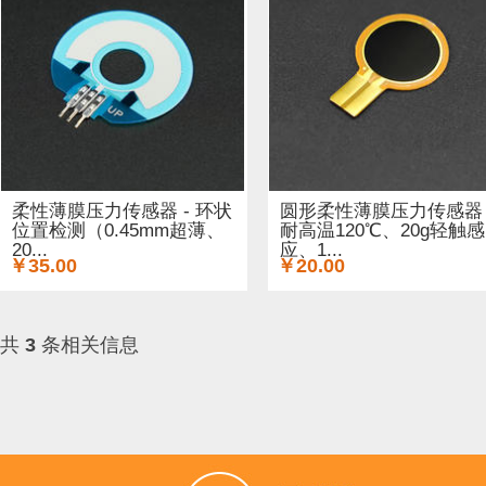
ARM (1)
电子器件 (20)
存储模块 (5)
结构件 (9)
键
Lilypad（弃用） (4)
排针排母 (1)
3G/4G/5G (1)
IO
电源模块 (38)
外壳&保护套 (29)
柔性传感器 (3)
电流
加速度传感器 (2)
直流电机驱动器 (8)
电源线 (8)
制
柔性薄膜压力传感器 - 环状
圆形柔性薄膜压力传感器 
位置检测（0.45mm超薄、
耐高温120℃、20g轻触感
20...
应、1...
其他传感器 (9)
GPS (5)
RFID (4)
LCD (4)
音频/视
￥35.00
￥20.00
串口 (1)
压力传感器 (8)
其他开发板 (35)
编码器 (1)
共
3
条相关信息
电容 (2)
直流电机 (58)
锂电池 (2)
运动传感器 (1)
其他电子器件 (3)
其他线材 (25)
e-Health传感器 (2)