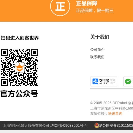
GSM/GPRS/GPS (3)
开关和按钮 (12)
3D 打印机耗材 (
适配器和连接器 (26)
传感器 (6)
喇叭 (1)
光线&图像传
二极管和三极管 (1)
以太网电缆 (1)
AA电池 (15)
mi
关于我们
步进电机 (4)
蓝牙 (3)
晶振 (1)
无刷电机 (1)
英伟达
公司简介
联系我们
© 2005-2026 DFRo
上海市浦东新区中科路1699号A
友情链接：
快递查询
上海智位机器人股份有限公司
沪ICP备09038501号-4
沪公网安备31011502