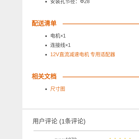
安装孔节径：Φ28
配送清单
电机×1
连接线×1
12V直流减速电机 专用适配器
相关文档
尺寸图
用户评论
(
1
条评论)