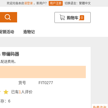
欢迎光临本店
请登录
，新用户？
用户注册
切换语言：
繁體中文
0
购物车
促销活动
造物记
m 带编码器
入配送费用。
货号
FIT0277
已有
1
人评价
库存：
6
免费咨询