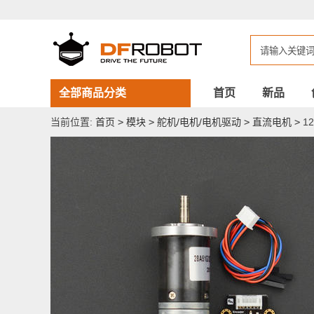
12V
直
流
减
速
电
机
143rpm
全部商品分类
首页
新品
带
编
当前位置:
首页
>
模块
>
舵机/电机/电机驱动
>
直流电机
>
1
码
器