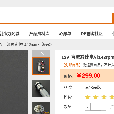
创造力商城
产品资料库
心愿单
DF创客社区
2V 直流减速电机143rpm 带编码器
12V 直流减速电机143rp
【免邮商品】
免运费商品，不计
￥299.00
价格：
品牌
其它品牌
评价
数量
-
+