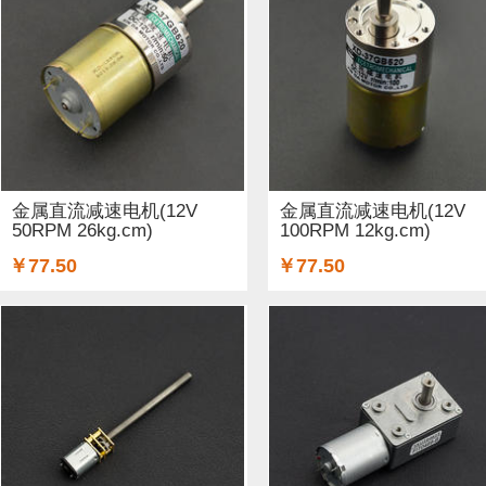
ARM (1)
电子器件 (20)
存储模块 (5)
结构件 (9)
键
Lilypad（弃用） (4)
排针排母 (1)
3G/4G/5G (1)
IO
电源模块 (38)
外壳&保护套 (29)
柔性传感器 (3)
电流
加速度传感器 (2)
直流电机驱动器 (8)
电源线 (8)
制
金属直流减速电机(12V
金属直流减速电机(12V
50RPM 26kg.cm)
100RPM 12kg.cm)
其他传感器 (9)
GPS (5)
RFID (4)
LCD (4)
音频/视
￥77.50
￥77.50
串口 (1)
压力传感器 (8)
其他开发板 (35)
编码器 (1)
电容 (2)
直流电机 (58)
锂电池 (2)
运动传感器 (1)
其他电子器件 (3)
其他线材 (25)
e-Health传感器 (2)