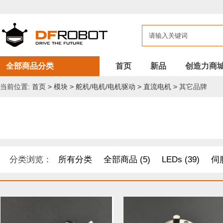
全部商品分类
首页
新品
创造力商
当前位置:
首页
>
模块
>
舵机/电机/电机驱动
>
直流电机
>
其它品牌
分类浏览：
所有分类
全部商品 (5)
LEDs (39)
伺服
DF纪念品/书籍/套餐 (1)
机器人 套件 (8)
导电线 (8)
距离传感器 (54)
其他模块 (33)
工具 (11)
电缆&电线 