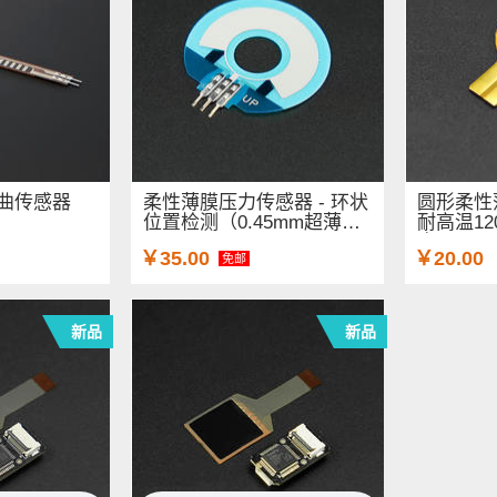
向弯曲传感器
柔性薄膜压力传感器 - 环状
圆形柔性
位置检测（0.45mm超薄、
耐高温12
20...
应、1...
￥35.00
￥20.00
免邮
新品
新品