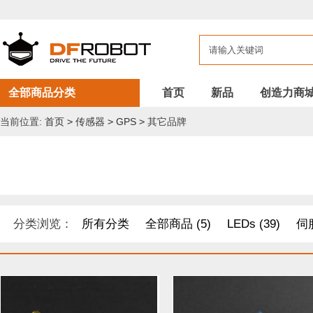
全部商品分类
首页
新品
创造力商
当前位置:
首页
>
传感器
>
GPS
>
其它品牌
分类浏览：
所有分类
全部商品 (5)
LEDs (39)
伺服
DF纪念品/书籍/套餐 (1)
机器人 套件 (8)
导电线 (8)
距离传感器 (54)
其他模块 (33)
工具 (11)
电缆&电线 