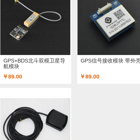
ARM (1)
电子器件 (20)
存储模块 (5)
结构件 (9)
键
Lilypad（弃用） (4)
排针排母 (1)
3G/4G/5G (1)
IO
电源模块 (38)
外壳&保护套 (29)
柔性传感器 (3)
电流
加速度传感器 (2)
直流电机驱动器 (8)
电源线 (8)
制
GPS+BDS北斗双模卫星导
GPS信号接收模块 带外
航模块
其他传感器 (9)
GPS (5)
RFID (4)
LCD (4)
音频/视
￥89.00
￥89.00
串口 (1)
压力传感器 (8)
其他开发板 (35)
编码器 (1)
电容 (2)
直流电机 (58)
锂电池 (2)
运动传感器 (1)
其他电子器件 (3)
其他线材 (25)
e-Health传感器 (2)