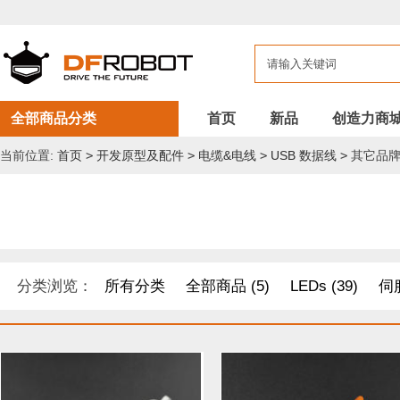
全部商品分类
首页
新品
创造力商
当前位置:
首页
>
开发原型及配件
>
电缆&电线
>
USB 数据线
>
其它品
分类浏览：
所有分类
全部商品 (5)
LEDs (39)
伺服
DF纪念品/书籍/套餐 (1)
机器人 套件 (8)
导电线 (8)
距离传感器 (54)
其他模块 (33)
工具 (11)
电缆&电线 