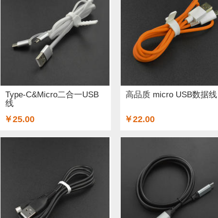
ARM (1)
电子器件 (20)
存储模块 (5)
结构件 (9)
键
Lilypad（弃用） (4)
排针排母 (1)
3G/4G/5G (1)
IO
电源模块 (38)
外壳&保护套 (29)
柔性传感器 (3)
电流
加速度传感器 (2)
直流电机驱动器 (8)
电源线 (8)
制
Type-C&Micro二合一USB
高品质 micro USB数据线
线
其他传感器 (9)
GPS (5)
RFID (4)
LCD (4)
音频/视
￥25.00
￥22.00
串口 (1)
压力传感器 (8)
其他开发板 (35)
编码器 (1)
电容 (2)
直流电机 (58)
锂电池 (2)
运动传感器 (1)
其他电子器件 (3)
其他线材 (25)
e-Health传感器 (2)