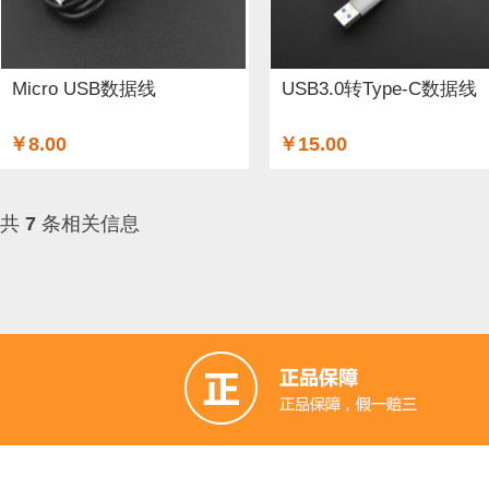
GSM/GPRS/GPS (3)
开关和按钮 (12)
3D 打印机耗材 (
适配器和连接器 (26)
传感器 (6)
喇叭 (1)
光线&图像传
Micro USB数据线
USB3.0转Type-C数据线
二极管和三极管 (1)
以太网电缆 (1)
AA电池 (15)
mi
￥8.00
￥15.00
步进电机 (4)
蓝牙 (3)
晶振 (1)
无刷电机 (1)
英伟达
共
7
条相关信息