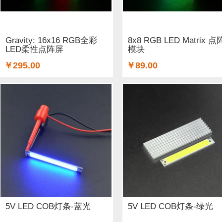
GSM/GPRS/GPS (3)
开关和按钮 (12)
3D 打印机耗材 (
适配器和连接器 (26)
传感器 (6)
喇叭 (1)
光线&图像传
Gravity: 16x16 RGB全彩
8x8 RGB LED Matrix 点
LED柔性点阵屏
模块
二极管和三极管 (1)
以太网电缆 (1)
AA电池 (15)
mi
￥295.00
￥89.00
步进电机 (4)
蓝牙 (3)
晶振 (1)
无刷电机 (1)
英伟达
5V LED COB灯条-蓝光
5V LED COB灯条-绿光