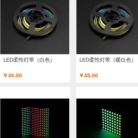
ARM (1)
电子器件 (20)
存储模块 (5)
结构件 (9)
键
Lilypad（弃用） (4)
排针排母 (1)
3G/4G/5G (1)
IO
电源模块 (38)
外壳&保护套 (29)
柔性传感器 (3)
电流
加速度传感器 (2)
直流电机驱动器 (8)
电源线 (8)
制
LED柔性灯带（白色）
LED柔性灯带（暖白色）
其他传感器 (9)
GPS (5)
RFID (4)
LCD (4)
音频/视
￥45.00
￥45.00
串口 (1)
压力传感器 (8)
其他开发板 (35)
编码器 (1)
电容 (2)
直流电机 (58)
锂电池 (2)
运动传感器 (1)
其他电子器件 (3)
其他线材 (25)
e-Health传感器 (2)