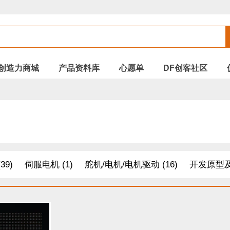
创造力商城
产品资料库
心愿单
DF创客社区
39)
伺服电机 (1)
舵机/电机/电机驱动 (16)
开发原型及
线 (8)
其他套件 (15)
面包板/原型板 (8)
配件 (24)
电缆&电线 (7)
适配器和连接器（暂停使用） (3)
温湿度传