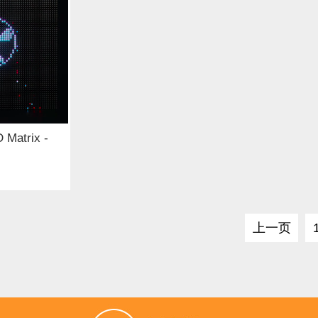
 (9)
键盘 (3)
液体传感器 (19)
ESP32&ESP8266 (10
(1)
IO 扩展板 (14)
声音传感器 (2)
RTC模块 (2)
以
3)
电流传感器 (5)
电源 (2)
交互传感器 (3)
USB 
(8)
制动器和平台 (1)
树莓派 (2)
LCD/LED/显示屏 (2
 Matrix -
音频/视频 (6)
LED (25)
Gravity系列连接线 (11)
跳
编码器 (1)
螺丝和螺母 (15)
轮子 (10)
Xbee / Zigbee (
上一页
器 (1)
泵 (5)
通信 (12)
继电器 (1)
其他 (5)
铜柱 
感器 (2)
屏幕和显示器 (4)
其它（弃用） (3)
无线电（射