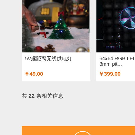
ARM (1)
电子器件 (20)
存储模块 (5)
结构件
Lilypad（弃用） (4)
排针排母 (1)
3G/4G/5G 
电源模块 (38)
外壳&保护套 (29)
柔性传感器 (
加速度传感器 (2)
直流电机驱动器 (8)
电源线 
5V远距离无线供电灯
64x64 RGB LED
3mm pit...
其他传感器 (9)
GPS (5)
RFID (4)
LCD (4)
￥49.00
￥399.00
串口 (1)
压力传感器 (8)
其他开发板 (35)
共
22
条相关信息
电容 (2)
直流电机 (58)
锂电池 (2)
运动传感
其他电子器件 (3)
其他线材 (25)
e-Health传