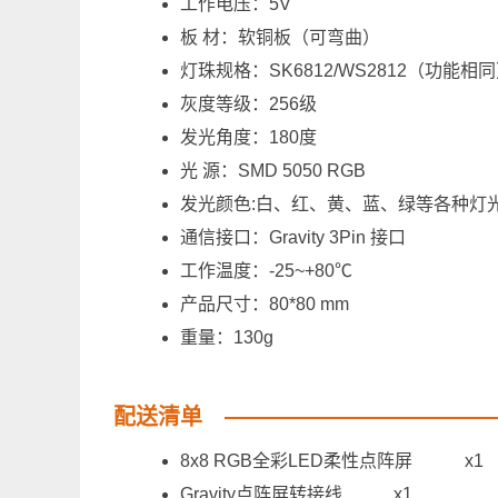
工作电压：5V
板 材：软铜板（可弯曲）
灯珠规格：SK6812/WS2812（功能相
灰度等级：256级
发光角度：180度
光 源：SMD 5050 RGB
发光颜色:白、红、黄、蓝、绿等各种灯
通信接口：Gravity 3Pin 接口
工作温度：-25~+80℃
产品尺寸：80*80 mm
重量：130g
配送清单
8x8 RGB全彩LED柔性点阵屏
x1
Gravity点阵屏转接线
x1