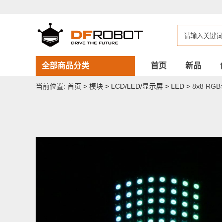
8x8
RGB
全
彩
LED
柔
性
点
全部商品分类
首页
新品
阵
屏
当前位置:
首页
>
模块
>
LCD/LED/显示屏
>
LED
>
8x8 R