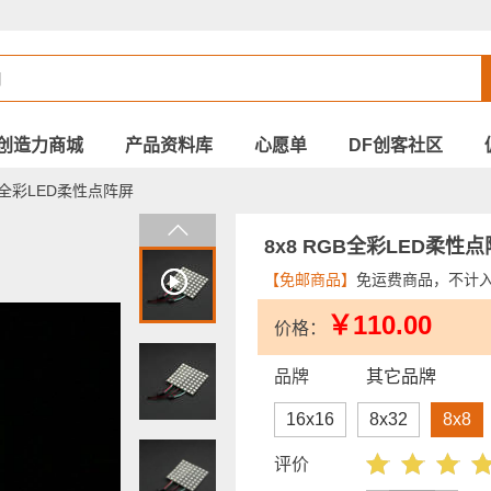
创造力商城
产品资料库
心愿单
DF创客社区
GB全彩LED柔性点阵屏
8x8 RGB全彩LED柔性
【免邮商品】
免运费商品，不计
￥110.00
价格：
品牌
其它品牌
16x16
8x32
8x8
评价