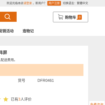
欢迎光临本店
请登录
，新用户？
用户注册
切换语言：
繁體中文
0
购物车
促销活动
造物记
点阵屏
入配送费用。
货号
DFR0461
已有
3
人评价
免费咨询