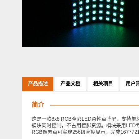
产品描述
产品文档
相关项目
用户
简介
这是一款8x8 RGB全彩LED柔性点阵屏，支
模块同时控制，不占用管脚资源。模块采用LED专
RGB像素点可实现256级亮度显示，完成16777