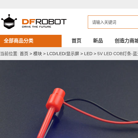
5V
LED
COB
灯
条-
蓝
光
全部商品分类
首页
新品
创造力商
当前位置:
首页
>
模块
>
LCD/LED/显示屏
>
LED
>
5V LED COB灯条-