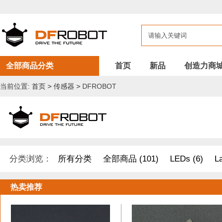
全部商品分类
首页
新品
创造力商
当前位置:
首页
>
传感器
>
DFROBOT
分类浏览：
所有分类
全部商品 (101)
LEDs (6)
L
开发原型及配件 (1)
DF纪念品/书籍/套餐 (2)
树莓派 套件
热卖推荐
其他套件 (37)
Boson 套件 (10)
面包板/原型板 (12)