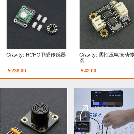
工具 (5)
电缆&电线 (1)
温湿度传感器 (37)
DF纪念品 
结构件 (12)
键盘 (5)
液体传感器 (17)
ESP32&ESP82
3G/4G/5G (1)
IO 扩展板 (75)
Arduino 套件 (7)
声音传
Gravity: HCHO甲醛传感器
Gravity: 柔性压电振动
电源模块 (19)
外壳&保护套 (9)
柔性传感器 (3)
电流
器
￥239.00
￥42.00
加速度传感器 (32)
LattePanda (1)
直流电机驱动器 (11
其他传感器 (8)
GPS (1)
RFID (3)
LCD (17)
LED (
压力传感器 (14)
行空板 (1)
其他开发板 (9)
编码器 (
电容 (1)
直流电机 (19)
电位计 (4)
锂电池 (2)
运动