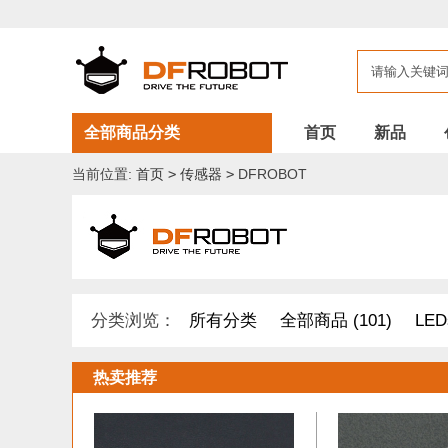
全部商品分类
首页
新品
当前位置:
首页
>
传感器
>
DFROBOT
分类浏览：
所有分类
全部商品 (101)
LED
开发原型及配件 (1)
DF纪念品/书籍/套餐 (2)
热卖推荐
其他套件 (37)
Boson 套件 (10)
面包板/原型板 