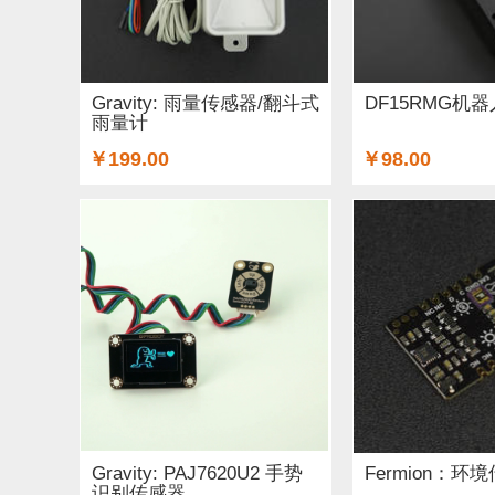
铜柱 (2)
太阳能 (3)
其他电子器件 (5)
其他
无线电（射频） (4)
GSM/GPRS/GPS (1)
开
Gravity: 雨量传感器/翻斗式
DF15RMG机
雨量计
空气传感器 (62)
磁传感器 (2)
促销 (1)
适
￥199.00
￥98.00
光线&图像传感器 (27)
心愿单 (5)
套餐 (12)
OLEDs (7)
其他扩展板 (14)
WiFi (5)
蓝牙 
STEM/创客 教育 (9)
AI 人工智能 (4)
电子墨水
Gravity: PAJ7620U2 手势
Fermion：环
识别传感器