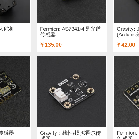
线材 (15)
e-Health传感器 (7)
屏幕和显示器 (18)
数码管
关和按钮 (34)
3D 打印机耗材 (6)
3D 打印机及配件 (14)
器人舵机
Fermion: AS7341可见光谱
Gravity:
传感器
(Arduin
配器和连接器 (3)
套件 (1)
传感器 (13)
伺服电机驱动器 
￥135.00
￥42.00
书籍 (19)
二极管和三极管 (1)
AA电池 (4)
micro:bi
(4)
晶振 (1)
无刷电机 (2)
英伟达 (1)
音频 (11)
A
 (2)
境传感器
Gravity：线性/模拟霍尔传
Fermion
感器
传感器