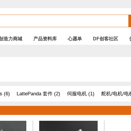
创造力商城
产品资料库
心愿单
DF创客社区
s (6)
LattePanda 套件 (2)
伺服电机 (1)
舵机/电机/电机
树莓派 套件 (2)
机器人 套件 (30)
AD / DA转换器 (20)
(12)
配件 (8)
Arduino (28)
距离传感器 (33)
其他模