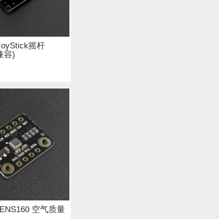
 (7)
 JoyStick摇杆
o兼容)
(2)
喇叭 (2)
t 套件 (4)
I 人工智能 (2)
: ENS160 空气质量