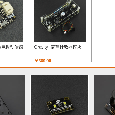
DF纪念品 (14)
ARM (5)
重量传感器 (2)
电子器件 (3)
32&ESP8266 (23)
Lilypad（弃用） (1)
排针排母 (2)
7)
声音传感器 (6)
RTC模块 (6)
以太网 (3)
传感器组
柔性压电振动传感
Gravity: 盖革计数器模块
3)
电流传感器 (9)
电源 (2)
交互传感器 (8)
USB 数
￥389.00
动器 (11)
制动器和平台 (3)
树莓派 (1)
LCD/LED/显
)
LED (26)
Gravity系列连接线 (4)
电阻 (2)
串口 (8
编码器 (4)
螺丝和螺母 (2)
轮子 (7)
Xbee / Zigbee (1
2)
运动传感器 (16)
泵 (2)
通信 (19)
继电器 (8)