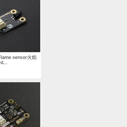
 Flame sensor火焰
...