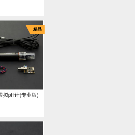
精品
y: 模拟pH计(专业版)