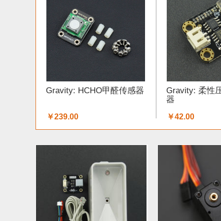
工具 (5)
电缆&电线 (1)
温湿度传感器 (37)
结构件 (12)
键盘 (5)
液体传感器 (17)
ESP
3G/4G/5G (1)
IO 扩展板 (75)
Arduino 套件 (
Gravity: HCHO甲醛传感器
Gravity: 
电源模块 (19)
外壳&保护套 (9)
柔性传感器 (
器
￥239.00
￥42.00
加速度传感器 (32)
LattePanda (1)
直流电机驱
其他传感器 (8)
GPS (1)
RFID (3)
LCD (17
压力传感器 (14)
行空板 (1)
其他开发板 (9)
电容 (1)
直流电机 (19)
电位计 (4)
锂电池 (