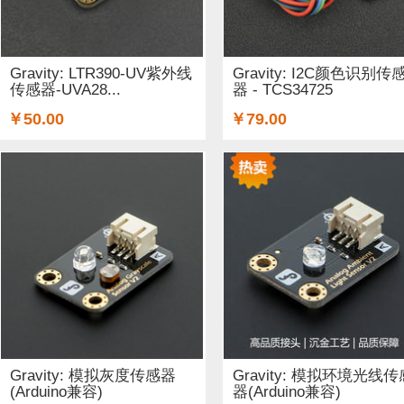
铜柱 (2)
太阳能 (3)
其他电子器件 (5)
其他线材 (15)
无线电（射频） (4)
GSM/GPRS/GPS (1)
开关和按钮 (
Gravity: LTR390-UV紫外线
Gravity: I2C颜色识别传
传感器-UVA28...
器 - TCS34725
空气传感器 (62)
磁传感器 (2)
促销 (1)
适配器和连接器
￥50.00
￥79.00
光线&图像传感器 (27)
心愿单 (5)
套餐 (12)
书籍 (19
OLEDs (7)
其他扩展板 (14)
WiFi (5)
蓝牙 (4)
晶振
STEM/创客 教育 (8)
AI 人工智能 (4)
电子墨水 (2)
Gravity: 模拟灰度传感器
Gravity: 模拟环境光线传
(Arduino兼容)
器(Arduino兼容)