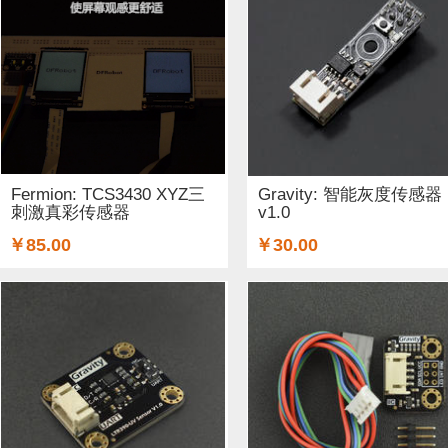
工具 (5)
电缆&电线 (1)
温湿度传感器 (37)
DF纪念品 
结构件 (12)
键盘 (5)
液体传感器 (17)
ESP32&ESP82
3G/4G/5G (1)
IO 扩展板 (75)
Arduino 套件 (7)
声音传
电源模块 (19)
外壳&保护套 (9)
柔性传感器 (3)
电流
Fermion: TCS3430 XYZ三
Gravity: 智能灰度传感器
刺激真彩传感器
v1.0
加速度传感器 (32)
LattePanda (1)
直流电机驱动器 (11
￥85.00
￥30.00
其他传感器 (8)
GPS (1)
RFID (3)
LCD (17)
LED (
压力传感器 (14)
行空板 (1)
其他开发板 (9)
编码器 (
电容 (1)
直流电机 (19)
电位计 (4)
锂电池 (2)
运动