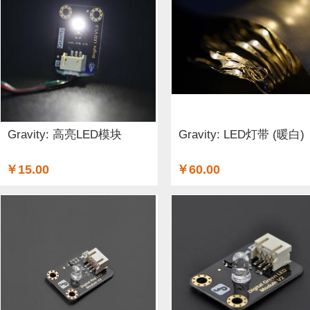
工具 (5)
电缆&电线 (1)
温湿度传感器 (37)
DF纪念品 
结构件 (12)
键盘 (5)
液体传感器 (17)
ESP32&ESP82
3G/4G/5G (1)
IO 扩展板 (75)
Arduino 套件 (7)
声音传
电源模块 (19)
外壳&保护套 (9)
柔性传感器 (3)
电流
Gravity: 高亮LED模块
Gravity: LED灯带 (暖白)
加速度传感器 (32)
LattePanda (1)
直流电机驱动器 (11
￥15.00
￥60.00
其他传感器 (8)
GPS (1)
RFID (3)
LCD (17)
LED (
压力传感器 (14)
行空板 (1)
其他开发板 (9)
编码器 (
电容 (1)
直流电机 (19)
电位计 (4)
锂电池 (2)
运动