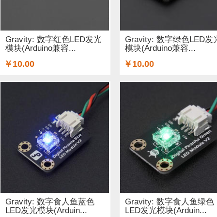
铜柱 (2)
太阳能 (3)
其他电子器件 (5)
其他线材 (15)
无线电（射频） (4)
GSM/GPRS/GPS (1)
开关和按钮 (
Gravity: 数字红色LED发光
Gravity: 数字绿色LED发
模块(Arduino兼容...
模块(Arduino兼容...
空气传感器 (62)
磁传感器 (2)
促销 (1)
适配器和连接器
￥10.00
￥10.00
光线&图像传感器 (27)
心愿单 (5)
套餐 (12)
书籍 (19
OLEDs (7)
其他扩展板 (14)
WiFi (5)
蓝牙 (4)
晶振
STEM/创客 教育 (9)
AI 人工智能 (4)
电子墨水 (2)
Gravity: 数字食人鱼蓝色
Gravity: 数字食人鱼绿色
LED发光模块(Arduin...
LED发光模块(Arduin...