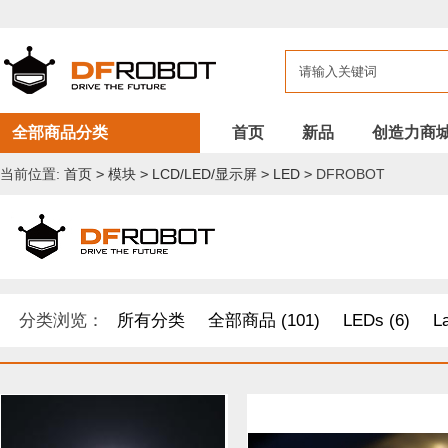
全部商品分类
首页
新品
创造力商
当前位置:
首页
>
模块
>
LCD/LED/显示屏
>
LED
>
DFROBOT
分类浏览：
所有分类
全部商品 (101)
LEDs (6)
L
开发原型及配件 (1)
DF纪念品/书籍/套餐 (2)
树莓派 套件
其他套件 (37)
Boson 套件 (10)
面包板/原型板 (12)