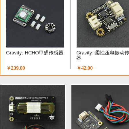
工具 (5)
电缆&电线 (1)
温湿度传感器 (37)
DF纪念品 
结构件 (12)
键盘 (5)
液体传感器 (17)
ESP32&ESP82
3G/4G/5G (1)
IO 扩展板 (75)
Arduino 套件 (7)
声音传
Gravity: HCHO甲醛传感器
Gravity: 柔性压电振动
电源模块 (19)
外壳&保护套 (9)
柔性传感器 (3)
电流
器
￥239.00
￥42.00
加速度传感器 (32)
LattePanda (1)
直流电机驱动器 (11
其他传感器 (8)
GPS (1)
RFID (3)
LCD (17)
LED (
压力传感器 (14)
行空板 (1)
其他开发板 (9)
编码器 (
电容 (1)
直流电机 (19)
电位计 (4)
锂电池 (2)
运动