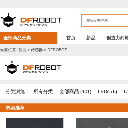
全部商品分类
首页
新品
创造力商
当前位置:
首页
>
传感器
>
DFROBOT
分类浏览：
所有分类
全部商品 (101)
LEDs (6)
L
开发原型及配件 (1)
DF纪念品/书籍/套餐 (2)
树莓派 套件
热卖推荐
其他套件 (37)
Boson 套件 (10)
面包板/原型板 (12)