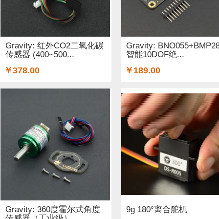
铜柱 (2)
太阳能 (3)
其他电子器件 (5)
其他线材 (15)
无线电（射频） (4)
GSM/GPRS/GPS (1)
开关和按钮 (
Gravity: 红外CO2二氧化碳
Gravity: BNO055+BMP2
传感器 (400~500...
智能10DOF绝...
空气传感器 (62)
磁传感器 (2)
促销 (1)
适配器和连接器
￥378.00
￥189.00
光线&图像传感器 (27)
心愿单 (5)
套餐 (12)
书籍 (19
OLEDs (7)
其他扩展板 (14)
WiFi (5)
蓝牙 (4)
晶振
STEM/创客 教育 (9)
AI 人工智能 (4)
电子墨水 (2)
Gravity: 360度霍尔式角度
9g 180°离合舵机
传感器（工业级）