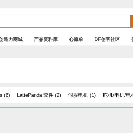
创造力商城
产品资料库
心愿单
DF创客社区
s (6)
LattePanda 套件 (2)
伺服电机 (1)
舵机/电机/电机
树莓派 套件 (2)
机器人 套件 (30)
AD / DA转换器 (20)
(12)
配件 (8)
Arduino (28)
距离传感器 (33)
其他模