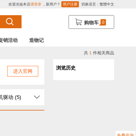
欢迎光临本店
请登录
，新用户？
用户注册
切换语言：
繁體中文
0
购物车
促销活动
造物记
共
1
件相关商品
浏览历史
进入官网
驱动 (5)
导电线 (2)
块 (23)
免费咨询