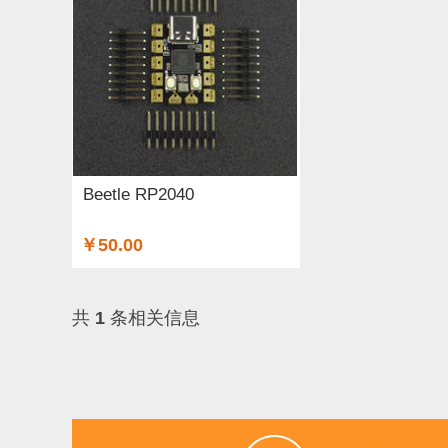
工具 (5)
电缆&电线 (1)
温湿度传感器 (37)
结构件 (12)
键盘 (5)
液体传感器 (17)
ESP
3G/4G/5G (1)
IO 扩展板 (75)
Arduino 套件 (
电源模块 (19)
外壳&保护套 (9)
柔性传感器 (
Beetle RP2040
加速度传感器 (32)
LattePanda (1)
直流电机驱
￥50.00
其他传感器 (8)
GPS (1)
RFID (3)
LCD (17
共
1
条相关信息
压力传感器 (14)
行空板 (1)
其他开发板 (9)
电容 (1)
直流电机 (19)
电位计 (4)
锂电池 (