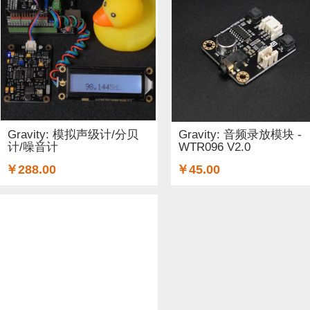
工具 (5)
电缆&电线 (1)
温湿度传感器 (37)
DF纪念品 
结构件 (12)
键盘 (5)
液体传感器 (17)
ESP32&ESP82
3G/4G/5G (1)
IO 扩展板 (75)
Arduino 套件 (7)
声音传
电源模块 (19)
外壳&保护套 (9)
柔性传感器 (3)
电流
Gravity: 模拟声级计/分贝
Gravity: 音频录放模块 -
计/噪音计
WTR096 V2.0
加速度传感器 (32)
LattePanda (1)
直流电机驱动器 (11
￥288.00
￥45.00
其他传感器 (8)
GPS (1)
RFID (3)
LCD (17)
LED (
压力传感器 (14)
行空板 (1)
其他开发板 (9)
编码器 (
电容 (1)
直流电机 (19)
电位计 (4)
锂电池 (2)
运动