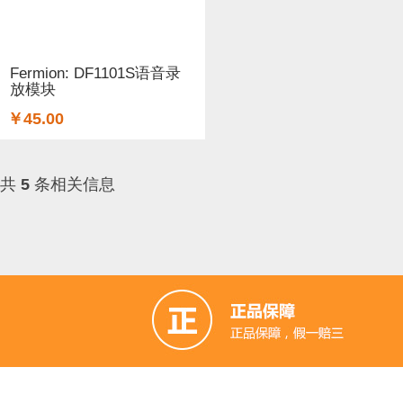
铜柱 (2)
太阳能 (3)
其他电子器件 (5)
其他线材 (15)
无线电（射频） (4)
GSM/GPRS/GPS (1)
开关和按钮 (
Fermion: DF1101S语音录
放模块
空气传感器 (62)
磁传感器 (2)
促销 (1)
适配器和连接器
￥45.00
光线&图像传感器 (27)
心愿单 (5)
套餐 (12)
书籍 (19
共
5
条相关信息
OLEDs (7)
其他扩展板 (14)
WiFi (5)
蓝牙 (4)
晶振
STEM/创客 教育 (9)
AI 人工智能 (4)
电子墨水 (2)