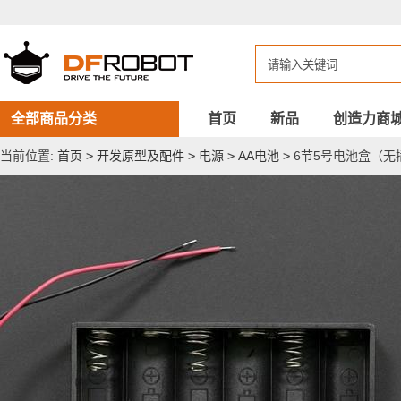
6
节
5
号
电
池
盒
（无
全部商品分类
首页
新品
创造力商
插
头）
当前位置:
首页
>
开发原型及配件
>
电源
>
AA电池
>
6节5号电池盒（无