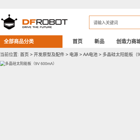
多
晶
硅
太
阳
能
板
（9V
全部商品分类
首页
新品
创造力商
600mA）
当前位置:
首页
>
开发原型及配件
>
电源
>
AA电池
>
多晶硅太阳能板（9V