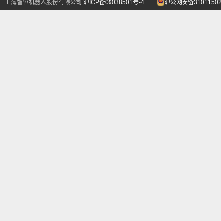
上海智位机器人股份有限公司
沪ICP备09038501号-4
沪公网安备31011502