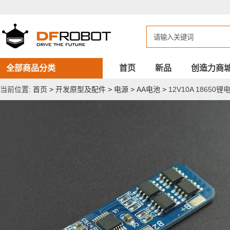
12V10A
18650
锂
电
池
保
护
板
全部商品分类
首页
新品
创造力商
当前位置:
首页
>
开发原型及配件
>
电源
>
AA电池
>
12V10A 18650