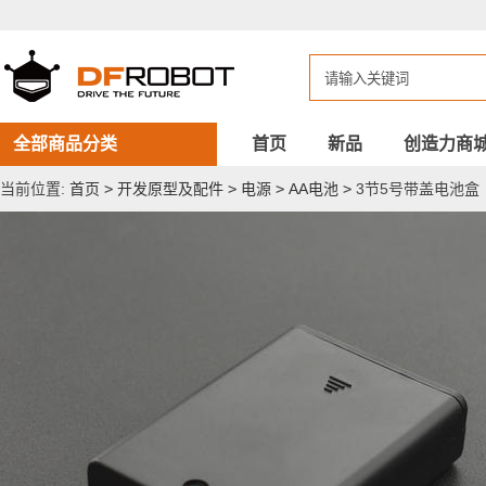
3
节
5
号
带
盖
电
池
全部商品分类
首页
新品
创造力商
盒
当前位置:
首页
>
开发原型及配件
>
电源
>
AA电池
>
3节5号带盖电池盒