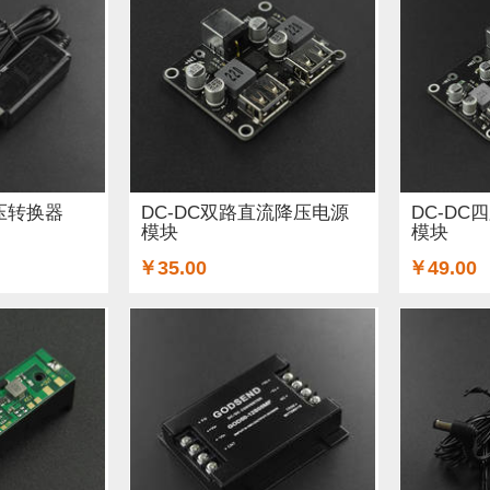
 (9)
键盘 (3)
液体传感器 (19)
ESP32&ESP8266 (10
(1)
IO 扩展板 (14)
声音传感器 (2)
RTC模块 (2)
以
3)
电流传感器 (5)
电源 (2)
交互传感器 (3)
USB 
(8)
制动器和平台 (1)
树莓派 (2)
LCD/LED/显示屏 (2
升压转换器
DC-DC双路直流降压电源
DC-D
模块
模块
音频/视频 (6)
LED (25)
Gravity系列连接线 (11)
跳
￥35.00
￥49.00
编码器 (1)
螺丝和螺母 (15)
轮子 (10)
Xbee / Zigbee (
器 (1)
泵 (5)
通信 (12)
继电器 (1)
其他 (5)
铜柱 
感器 (2)
屏幕和显示器 (4)
其它（弃用） (3)
无线电（射