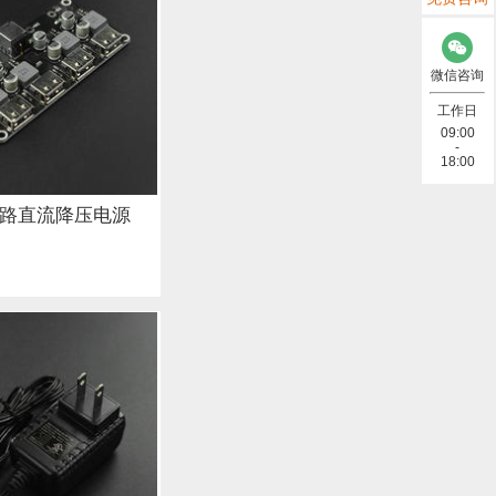
)
微信咨询
太网 (2)
工作日
09:00
-
数据线 (8)
18:00
)
C四路直流降压电源
线 (7)
电阻 (2)
2)
Lora (4)
(6)
太阳能 (3)
频） (4)