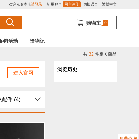
欢迎光临本店
请登录
，新用户？
用户注册
切换语言：
繁體中文
0
购物车
促销活动
造物记
共
32
件相关商品
浏览历史
进入官网
配件 (4)
Arduino (5)
感器 (13)
免费咨询