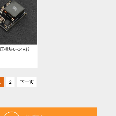
降压模块6~14V转
1
2
下一页