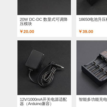
GSM/GPRS/GPS (3)
开关和按钮 (12)
3D 打
适配器和连接器 (26)
传感器 (6)
喇叭 (1)
20W DC-DC 数显式可调降
18650电池升压
压模块
二极管和三极管 (1)
以太网电缆 (1)
AA电池 (
￥20.00
￥39.00
步进电机 (4)
蓝牙 (3)
晶振 (1)
无刷电机 (1
12V/1000mA开关电源适配
智能多功能充
器（Arduino兼容）