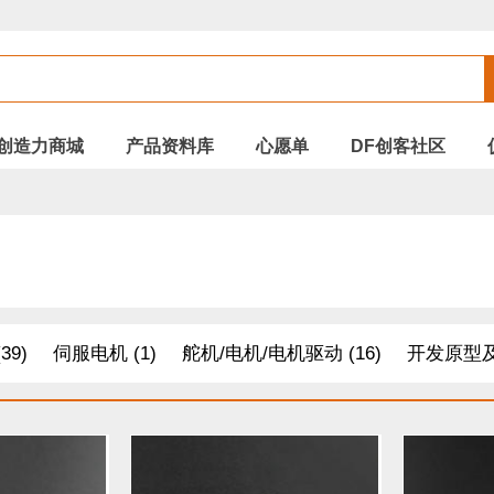
创造力商城
产品资料库
心愿单
DF创客社区
39)
伺服电机 (1)
舵机/电机/电机驱动 (16)
开发原型及
线 (8)
其他套件 (15)
面包板/原型板 (8)
配件 (24)
电缆&电线 (7)
适配器和连接器（暂停使用） (3)
温湿度传