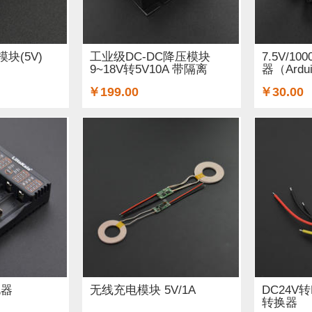
印机耗材 (11)
3D 打印机及配件 (17)
空气传感器 (5)
光线&图像传感器 (34)
心愿单 (3)
套餐 (8)
书籍 (10)
模块(5V)
工业级DC-DC降压模块
7.5V/1
9~18V转5V10A 带隔离
器（Ardu
15)
micro:bit 套件 (11)
OLEDs (3)
其他扩展板 (3)
￥199.00
￥30.00
)
英伟达 (5)
音频 (13)
树莓派 (1)
AI 人工智能 (1)
电器
无线充电模块 5V/1A
DC24V转
转换器