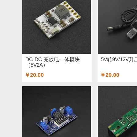
ARM (1)
电子器件 (20)
存储模块 (5)
结构件
Lilypad（弃用） (4)
排针排母 (1)
3G/4G/5G 
电源模块 (38)
外壳&保护套 (29)
柔性传感器 (
加速度传感器 (2)
直流电机驱动器 (8)
电源线 
DC-DC 充放电一体模块
5V转9V/12V
（5V2A）
其他传感器 (9)
GPS (5)
RFID (4)
LCD (4)
￥20.00
￥29.00
串口 (1)
压力传感器 (8)
其他开发板 (35)
电容 (2)
直流电机 (58)
锂电池 (2)
运动传感
其他电子器件 (3)
其他线材 (25)
e-Health传