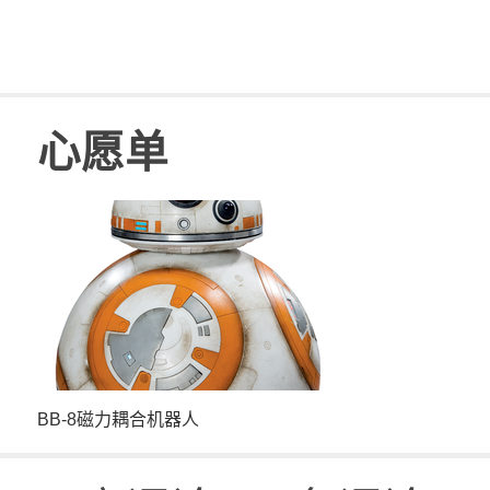
心愿单
DIY超简单的音频灯
漫威主题创客
电蓝牙音箱
BB-8磁力耦合机器人