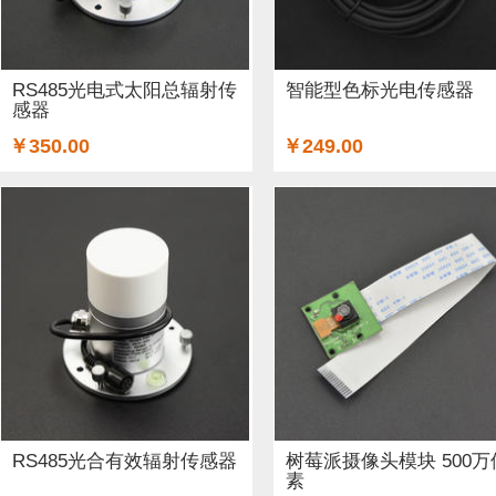
GSM/GPRS/GPS (3)
开关和按钮 (12)
3D 打印机耗材 (
适配器和连接器 (26)
传感器 (6)
喇叭 (1)
光线&图像传
RS485光电式太阳总辐射传
智能型色标光电传感器
感器
二极管和三极管 (1)
以太网电缆 (1)
AA电池 (15)
mi
￥350.00
￥249.00
步进电机 (4)
蓝牙 (3)
晶振 (1)
无刷电机 (1)
英伟达
RS485光合有效辐射传感器
树莓派摄像头模块 500万
素