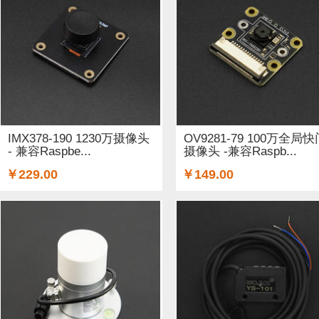
ARM (1)
电子器件 (20)
存储模块 (5)
结构件 (9)
键
Lilypad（弃用） (4)
排针排母 (1)
3G/4G/5G (1)
IO
电源模块 (38)
外壳&保护套 (29)
柔性传感器 (3)
电流
加速度传感器 (2)
直流电机驱动器 (8)
电源线 (8)
制
IMX378-190 1230万摄像头
OV9281-79 100万全局快
- 兼容Raspbe...
摄像头 -兼容Raspb...
其他传感器 (9)
GPS (5)
RFID (4)
LCD (4)
音频/视
￥229.00
￥149.00
串口 (1)
压力传感器 (8)
其他开发板 (35)
编码器 (1)
电容 (2)
直流电机 (58)
锂电池 (2)
运动传感器 (1)
其他电子器件 (3)
其他线材 (25)
e-Health传感器 (2)