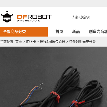
红
外
对
射
光
电
开
关
全部商品分类
首页
新品
创造力商
当前位置:
首页
>
传感器
>
光线&图像传感器
>
红外对射光电开关