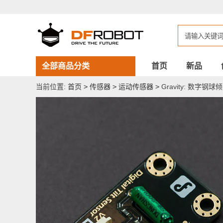
Gravity:
数
字
钢
球
倾
角
传
全部商品分类
首页
新品
感
器
当前位置:
首页
>
传感器
>
运动传感器
>
Gravity: 数字钢球
(Arduino
兼
容)