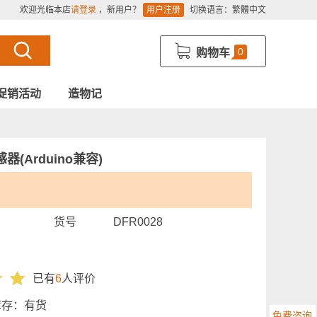
欢迎光临本店
请登录
，新用户？
用户注册
切换语言：
繁體中文
0
购物车
促销活动
造物记
器(Arduino兼容)
货号
DFR0028
已有
6
人评价
库存：
有货
免费咨询