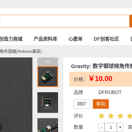
创造力商城
产品资料库
心愿单
DF创客社区
倾角传感器(Arduino兼容)
Gravity: 数字钢球倾角传感
￥10.00
价格：
品牌
DFROBOT
360°
单向
评价
数量
-
+