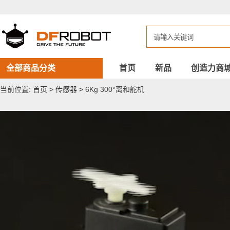
6Kg
300°
离
和
舵
机
全部商品分类
首页
新品
创造力商
当前位置:
首页
>
传感器
>
6Kg 300°离和舵机