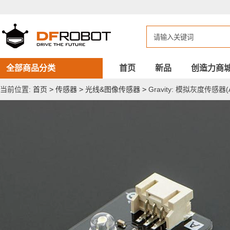
Gravity:
模
拟
灰
度
传
感
器
全部商品分类
首页
新品
创造力商
(Arduino
兼
当前位置:
首页
>
传感器
>
光线&图像传感器
>
Gravity: 模拟灰度传感器(A
容)