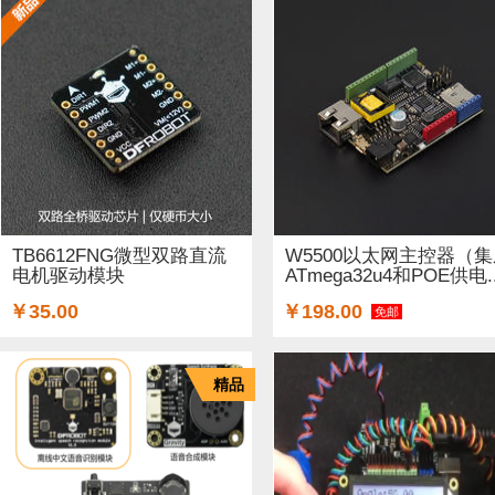
TB6612FNG微型双路直流
W5500以太网主控器（
电机驱动模块
ATmega32u4和POE供电..
￥35.00
￥198.00
免邮
精品