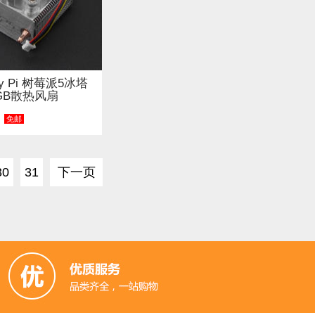
rry Pi 树莓派5冰塔
GB散热风扇
免邮
30
31
下一页