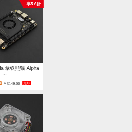
享5.6折
nda 拿铁熊猫 Alpha
...
0
免邮
￥3149.00