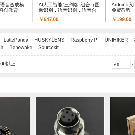
英文语音合成模
AI人工智能"三剑客"组合（图
Arduin
菇云科创教育
像识别，语音识别，语音合
免费教程
成）
￥647.00
￥199.00
LattePanda
HUSKYLENS
Raspberry Pi
UNIHIKER
ch
Benewake
Sourcekit
000以上
-