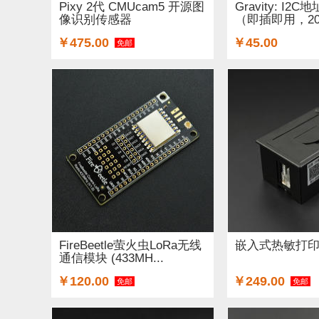
Pixy 2代 CMUcam5 开源图
Gravity: I2
像识别传感器
（即插即用，2
展...
￥475.00
￥45.00
免邮
FireBeetle萤火虫LoRa无线
嵌入式热敏打印机
通信模块 (433MH...
￥120.00
￥249.00
免邮
免邮