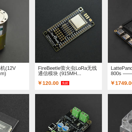
(12V
FireBeetle萤火虫LoRa无线
LattePa
cm)
通信模块 (915MH...
800s —— 
￥120.00
￥1749.0
免邮