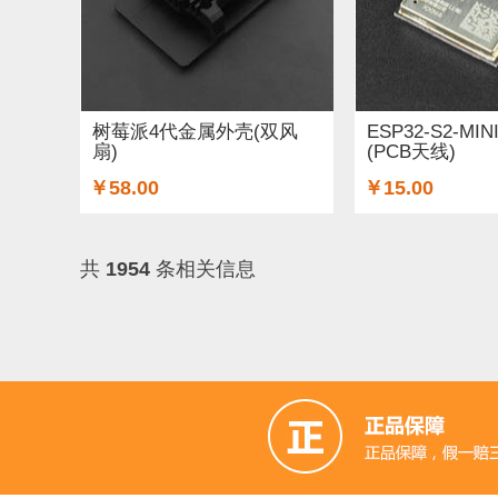
树莓派4代金属外壳(双风
ESP32-S2-MI
扇)
(PCB天线)
￥58.00
￥15.00
共
1954
条相关信息