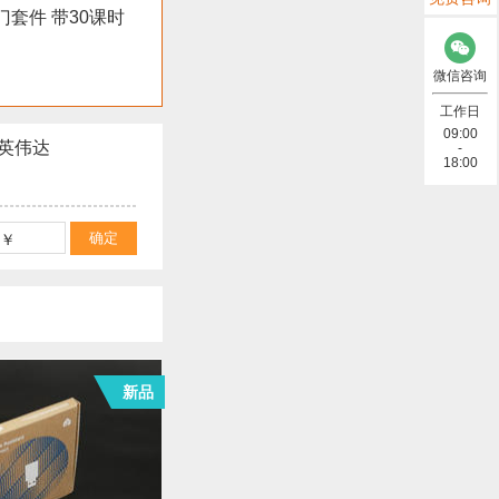
o入门套件 带30课时
微信咨询
工作日
09:00
英伟达
-
18:00
新品