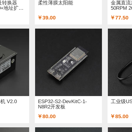
C地址转换器
柔性薄膜太阳能
金属直流减
0+地址扩
50RPM 2
￥39.00
￥77.50
 V2.0
ESP32-S2-DevKitC-1-
工业级U
N8R2开发板
￥80.00
￥85.00