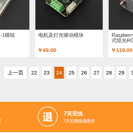
NI-1模组
电机及灯光驱动模块
Raspbe
式炫光R
￥49.00
￥119.00
上一页
22
23
24
25
26
27
28
29