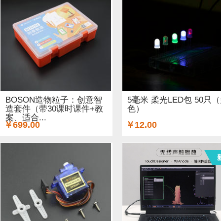
BOSON造物粒子：创意智
5毫米 柔光LED包 50只
造套件（带30课时课件+教
色）
案、适合...
￥699.00
￥12.00