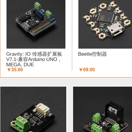
工具 (5)
电缆&电线 (1)
温湿度传感器 (37)
DF纪念品 
结构件 (12)
键盘 (5)
液体传感器 (17)
ESP32&ESP82
3G/4G/5G (1)
IO 扩展板 (75)
Arduino 套件 (7)
声音传
Gravity: IO 传感器扩展板
Beetle控制器
电源模块 (19)
外壳&保护套 (9)
柔性传感器 (3)
电流
V7.1-兼容Arduino UNO，
MEGA, DUE
￥35.00
￥69.00
加速度传感器 (32)
LattePanda (1)
直流电机驱动器 (11
其他传感器 (8)
GPS (1)
RFID (3)
LCD (17)
LED (
压力传感器 (14)
行空板 (1)
其他开发板 (9)
编码器 (
电容 (1)
直流电机 (19)
电位计 (4)
锂电池 (2)
运动