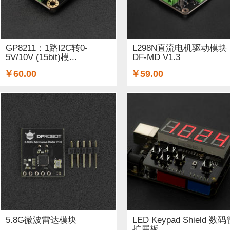
铜柱 (2)
太阳能 (3)
其他电子器件 (5)
其他线材 (15)
无线电（射频） (4)
GSM/GPRS/GPS (1)
开关和按钮 (
GP8211：1路I2C转0-
L298N直流电机驱动模块
5V/10V (15bit)模...
DF-MD V1.3
空气传感器 (62)
磁传感器 (2)
促销 (1)
适配器和连接器
￥60.00
￥59.00
光线&图像传感器 (27)
心愿单 (5)
套餐 (12)
书籍 (19
OLEDs (7)
其他扩展板 (14)
WiFi (5)
蓝牙 (4)
晶振
STEM/创客 教育 (9)
AI 人工智能 (4)
电子墨水 (2)
5.8G微波雷达模块
LED Keypad Shield 数
扩展板