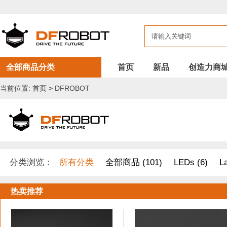
全部商品分类
首页
新品
创造力商
当前位置:
首页
>
DFROBOT
分类浏览：
所有分类
全部商品 (101)
LEDs (6)
L
开发原型及配件 (1)
DF纪念品/书籍/套餐 (2)
树莓派 套件
热卖推荐
其他套件 (37)
Boson 套件 (10)
面包板/原型板 (12)