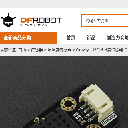
Gravity：
I2C
温
湿
度
传
感
器-
全部商品分类
首页
新品
创造力商
DHT20
当前位置:
首页
>
传感器
>
温湿度传感器
>
Gravity：I2C温湿度传感器-D