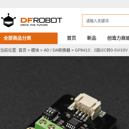
GP8413：
2
路
I2C
转
0-
5V/10V
(15bit)
全部商品分类
首页
新品
创造力商
模
拟
当前位置:
首页
>
模块
>
AD / DA转换器
>
GP8413：2路I2C转0-5V/10V
电
压
模
块