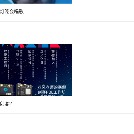
灯笼会唱歌
创客2