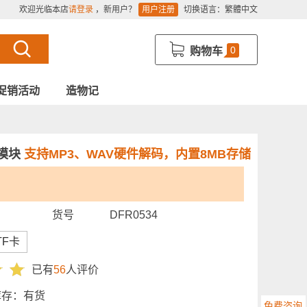
欢迎光临本店
请登录
，新用户？
用户注册
切换语言：
繁體中文
0
购物车
促销活动
造物记
语音模块
支持MP3、WAV硬件解码，内置8MB存储
货号
DFR0534
TF卡
已有
56
人评价
库存：
有货
免费咨询