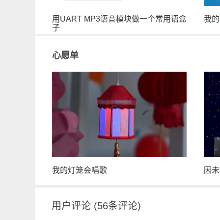
用UART MP3语音模块做一个常用语盒
我的
子
心愿单
我的灯笼会唱歌
因未
用户评论
(
56
条评论)