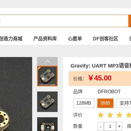
创造力商城
产品资料库
心愿单
DF创客社区
Gravity: UART MP3
￥45.00
价格：
品牌
DFROBOT
128MB
8MB
支持
评价
数量
-
+