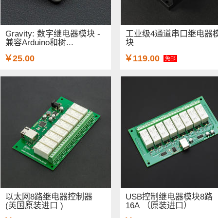
Gravity: 数字继电器模块 -
工业级4通道串口继电器
兼容Arduino和树...
块
￥25.00
￥119.00
免邮
以太网8路继电器控制器
USB控制继电器模块8路
(英国原装进口 )
16A （原装进口）