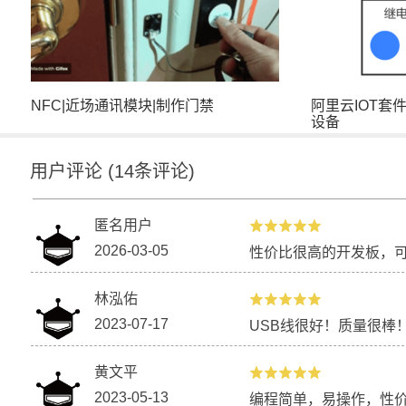
快速制作一个精确受控的机械臂
NFC|近场通
NFC|近场通讯模块|制作门禁
阿里云IOT套
设备
用户评论
(
14
条评论)
匿名用户
【chocho精品】“吃”钱币的机器人
【Firebee
2026-03-05
性价比很高的开发板，
彦祖、志玲是
林泓佑
2023-07-17
USB线很好！质量很棒
黄文平
2023-05-13
编程简单，易操作，性