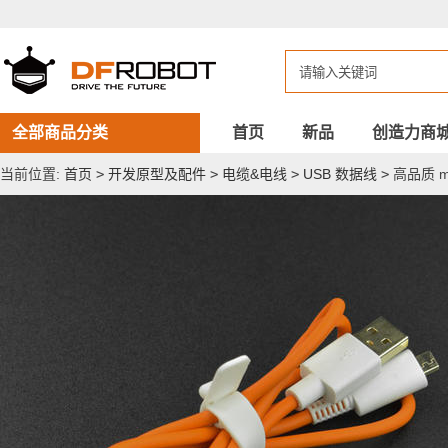
高
品
质
micro
USB
数
据
线
全部商品分类
首页
新品
创造力商
当前位置:
首页
>
开发原型及配件
>
电缆&电线
>
USB 数据线
>
高品质 m