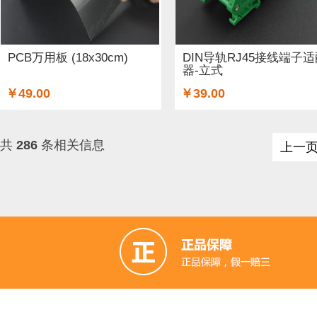
GSM/GPRS/GPS (3)
开关和按钮 (12)
3D 打印机耗材 (
适配器和连接器 (26)
传感器 (6)
喇叭 (1)
光线&图像传
PCB万用板 (18x30cm)
DIN导轨RJ45接线端子
器-立式
二极管和三极管 (1)
以太网电缆 (1)
AA电池 (15)
mi
￥49.00
￥39.00
步进电机 (4)
蓝牙 (3)
晶振 (1)
无刷电机 (1)
英伟达
共
286
条相关信息
上一