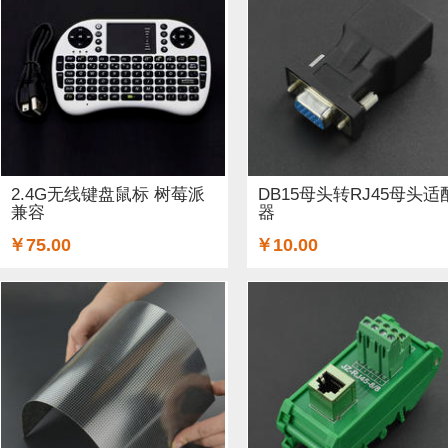
ARM (1)
电子器件 (20)
存储模块 (5)
结构件 (9)
键
Lilypad（弃用） (4)
排针排母 (1)
3G/4G/5G (1)
IO
电源模块 (38)
外壳&保护套 (29)
柔性传感器 (3)
电流
加速度传感器 (2)
直流电机驱动器 (8)
电源线 (8)
制
2.4G无线键盘鼠标 树莓派
DB15母头转RJ45母头适
兼容
器
其他传感器 (9)
GPS (5)
RFID (4)
LCD (4)
音频/视
￥75.00
￥10.00
串口 (1)
压力传感器 (8)
其他开发板 (35)
编码器 (1)
电容 (2)
直流电机 (58)
锂电池 (2)
运动传感器 (1)
其他电子器件 (3)
其他线材 (25)
e-Health传感器 (2)