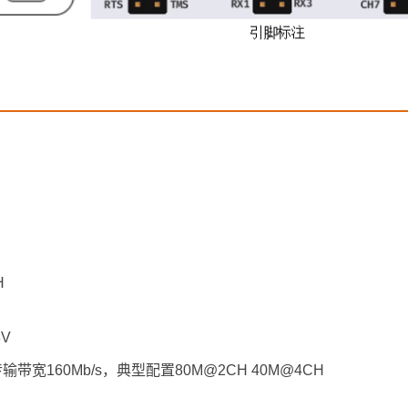
H
8V
最大传输带宽160Mb/s，典型配置80M@2CH 40M@4CH