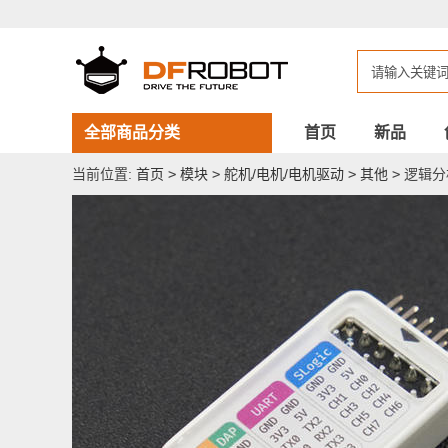
逻
辑
分
析
仪
串
口
DAPLink
全部商品分类
首页
新品
CKLink
调
当前位置:
首页
>
模块
>
舵机/电机/电机驱动
>
其他
>
逻辑分析
试
工
具