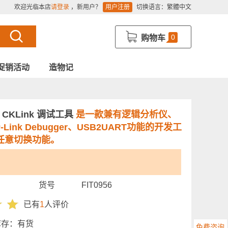
欢迎光临本店
请登录
，新用户？
用户注册
切换语言：
繁體中文
0
购物车
促销活动
造物记
 CKLink 调试工具
是一款兼有逻辑分析仪、
AP-Link Debugger、USB2UART功能的开发工
任意切换功能。
货号
FIT0956
已有
1
人评价
库存：
有货
免费咨询