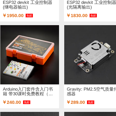
ESP32 devkit 工业控制器
ESP32 devkit 工业控制
(继电器输出)
(光隔离输出)
￥1950.00
￥1830.00
免邮
免邮
Arduino入门套件含入门书
Gravity: PM2.5空气质量
籍 带30课时免费教程（适
感器
合学...
￥240.00
￥289.00
免邮
免邮